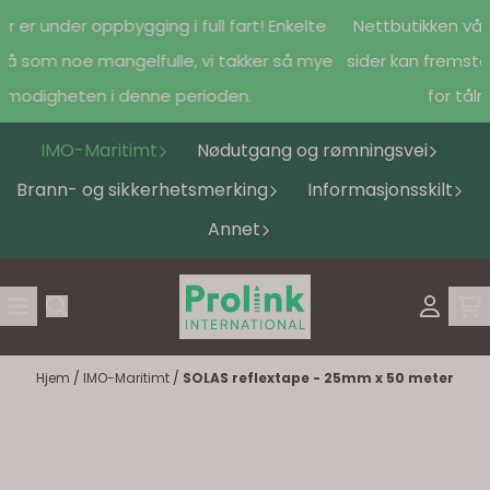
Hopp til innhold
r er under oppbygging i full fart! Enkelte
Nettbutikken vår e
tå som noe mangelfulle, vi takker så mye
sider kan fremstå
ålmodigheten i denne perioden.
for tål
IMO-Maritimt
Nødutgang og rømningsvei
Brann- og sikkerhetsmerking
Informasjonsskilt
Annet
Hjem
/
IMO-Maritimt
/
SOLAS reflextape - 25mm x 50 meter