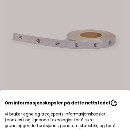
SOLAS reflextape - 25mm
Om informasjonskapsler på dette nettstedet
x 50 meter
Vi bruker egne og tredjeparts informasjonskapsler
(cookies) og lignende teknologier for å sikre
grunnleggende funksjoner, generere statistikk, og for å
1101A