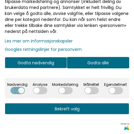
tilpasse markedsføring og annonser (inkludert deling av
1.118,-
brukerdata med partnere). Samtykket er helt frivillig. Du
kan velge å godta alle, avvise valgfrie, eller tilpasse valgene
dine per kategori nedenfor. Du kan når som helst endre
På lager
eller trekke tilbake dine samtykker via lenken «personvern»
nederst på nettsiden vår.
-
+
Les mer om informasjonskapsler
Googles retningslinjer for personvern
Godta nødvendig
Godta alle
Art.nr:
1101A-25
Nødvendig
Analyse
Markedsføring
Målrettet
Egendefinert
Informasjon
Maritim SOLAS reflextape
Bekreft valg
- selvklebende
Drevet av
Godkjent selvklebende spesialrefleks for maritimt