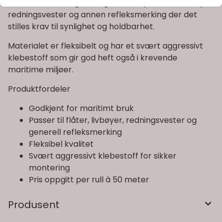
bruk. Refleksen egner seg for bruk på flåter, livbøyer,
redningsvester og annen refleksmerking der det
stilles krav til synlighet og holdbarhet.
Materialet er fleksibelt og har et svært aggressivt
klebestoff som gir god heft også i krevende
maritime miljøer.
Produktfordeler
Godkjent for maritimt bruk
Passer til flåter, livbøyer, redningsvester og
generell refleksmerking
Fleksibel kvalitet
Svært aggressivt klebestoff for sikker
montering
Pris oppgitt per rull à 50 meter
Produsent